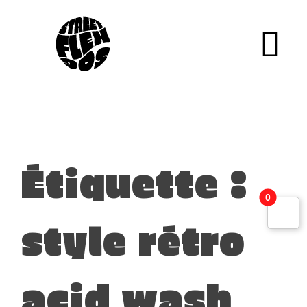
Étiquette :
0
style rétro
acid wash