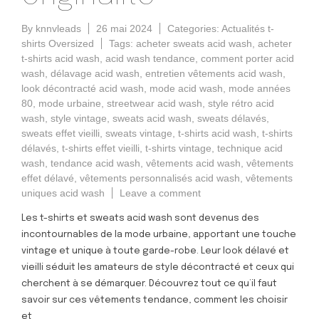
By
knnvleads
26 mai 2024
Categories:
Actualités t-
shirts Oversized
Tags:
acheter sweats acid wash
,
acheter
t-shirts acid wash
,
acid wash tendance
,
comment porter acid
wash
,
délavage acid wash
,
entretien vêtements acid wash
,
look décontracté acid wash
,
mode acid wash
,
mode années
80
,
mode urbaine
,
streetwear acid wash
,
style rétro acid
wash
,
style vintage
,
sweats acid wash
,
sweats délavés
,
sweats effet vieilli
,
sweats vintage
,
t-shirts acid wash
,
t-shirts
délavés
,
t-shirts effet vieilli
,
t-shirts vintage
,
technique acid
wash
,
tendance acid wash
,
vêtements acid wash
,
vêtements
effet délavé
,
vêtements personnalisés acid wash
,
vêtements
uniques acid wash
Leave a comment
Les t-shirts et sweats acid wash sont devenus des
incontournables de la mode urbaine, apportant une touche
vintage et unique à toute garde-robe. Leur look délavé et
vieilli séduit les amateurs de style décontracté et ceux qui
cherchent à se démarquer. Découvrez tout ce qu’il faut
savoir sur ces vêtements tendance, comment les choisir
et