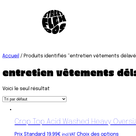
Accueil
/ Produits identifiés “entretien vêtements délav
entretien vêtements dél
Voici le seul résultat
Crop Top Acid Washed Heavy Oversi
Prix Standard
19.99
€
Choix des options
incl.VAT