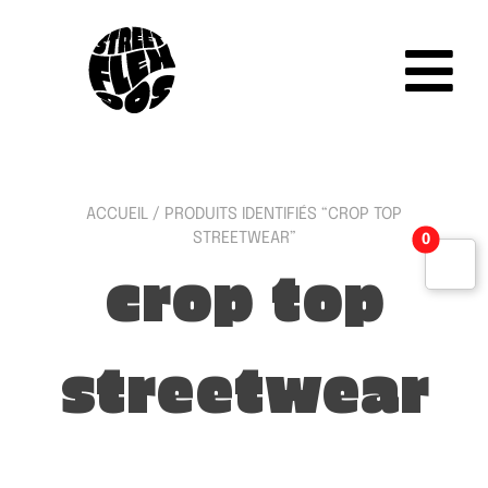
ACCUEIL
/ PRODUITS IDENTIFIÉS “CROP TOP
STREETWEAR”
0
crop top
streetwear