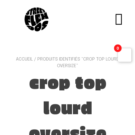
0
ACCUEIL
/ PRODUITS IDENTIFIÉS “CROP TOP LOURD
OVERSIZE”
crop top
lourd
oversize